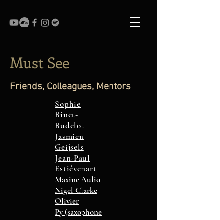
Must See
Friends, Colleagues, Mentors
Sophie
Binet-
Budelot
Jasmien
Geijsels
Jean-Paul
Estiéven
art
Maxine Aulio
Nigel Clarke
Olivier
Py
(saxoph
one