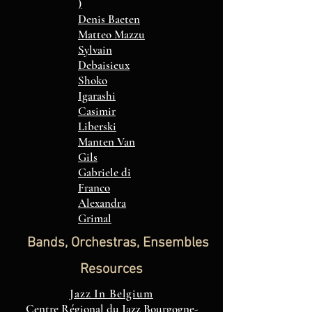
)
Denis Baeten
Matteo Mazzu
Sylvain
Debaisieux
Sh
oko
Igarashi
Casimir
Liberski
Manten Van
Gils
Gabriele di
Franco
Alexandra
Grimal
Bands, Orchestras, Ensembles
Resources
Jazz In Belgium
Centre Régional du Jazz Bourgogne-